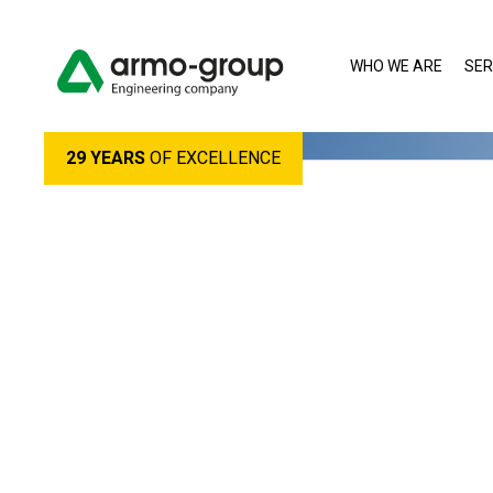
WHO WE ARE
SER
29 YEARS
OF EXCELLENCE