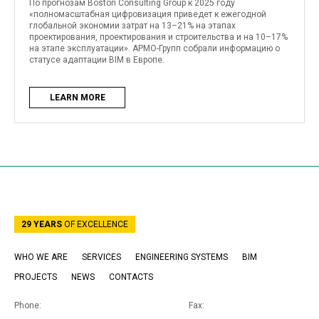
По прогнозам Boston Consulting Group к 2025 году
«полномасштабная цифровизация приведет к ежегодной
глобальной экономии затрат на 13–21% на этапах
проектирования, проектирования и строительства и на 10–17%
на этапе эксплуатации». АРМО-Групп собрали информацию о
статусе адаптации BIM в Европе.
LEARN MORE
29 YEARS
OF EXCELLENCE
WHO WE ARE
SERVICES
ENGINEERING SYSTEMS
BIM
PROJECTS
NEWS
CONTACTS
Phone:
Fax: